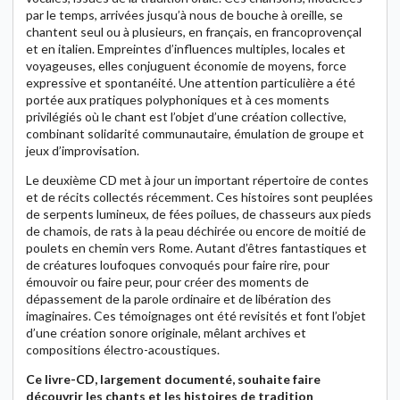
par le temps, arrivées jusqu’à nous de bouche à oreille, se
chantent seul ou à plusieurs, en français, en francoprovençal
et en italien. Empreintes d’influences multiples, locales et
voyageuses, elles conjuguent économie de moyens, force
expressive et spontanéité. Une attention particulière a été
portée aux pratiques polyphoniques et à ces moments
privilégiés où le chant est l’objet d’une création collective,
combinant solidarité communautaire, émulation de groupe et
jeux d’improvisation.
Le deuxième CD met à jour un important répertoire de contes
et de récits collectés récemment. Ces histoires sont peuplées
de serpents lumineux, de fées poilues, de chasseurs aux pieds
de chamois, de rats à la peau déchirée ou encore de moitié de
poulets en chemin vers Rome. Autant d’êtres fantastiques et
de créatures loufoques convoqués pour faire rire, pour
émouvoir ou faire peur, pour créer des moments de
dépassement de la parole ordinaire et de libération des
imaginaires. Ces témoignages ont été revisités et font l’objet
d’une création sonore originale, mêlant archives et
compositions électro-acoustiques.
Ce livre-CD, largement documenté, souhaite faire
découvrir les chants et les histoires de tradition